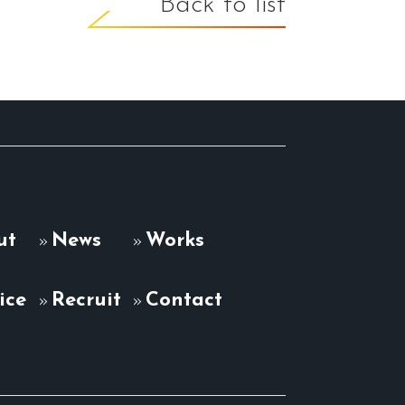
Back to list
ut
News
Works
ice
Recruit
Contact