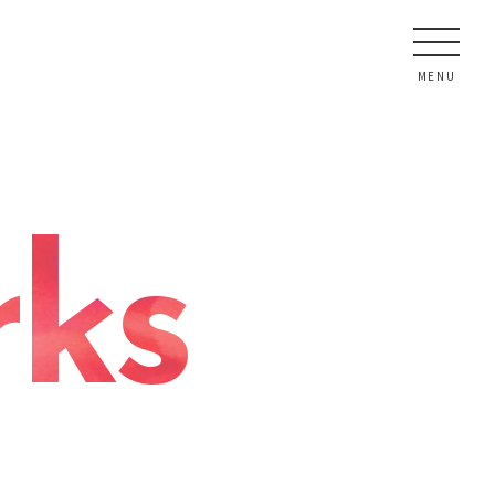
MENU
ks