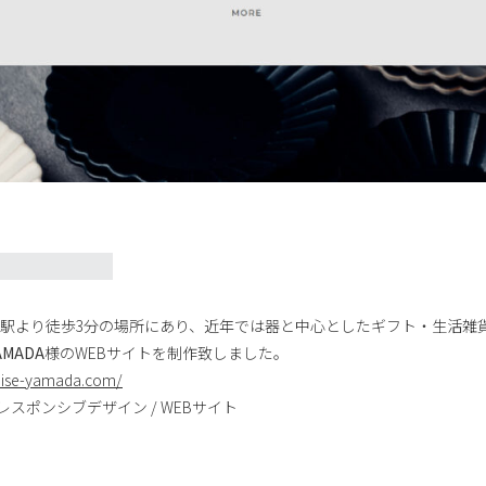
駅より徒歩3分の場所にあり、近年では器と中心としたギフト・生活雑
AMADA
様のWEBサイトを制作致しました。
//ise-yamada.com/
 / レスポンシブデザイン / WEBサイト