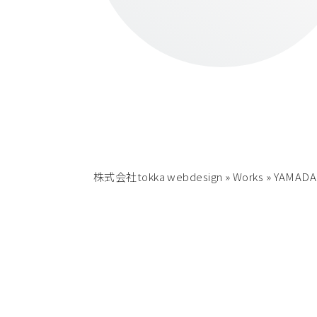
株式会社tokka webdesign
»
Works
»
YAMADA