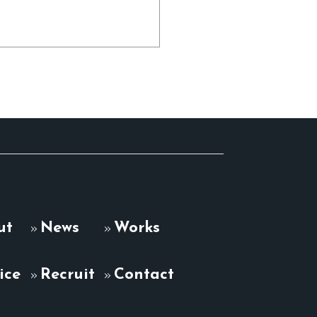
ut
News
Works
ice
Recruit
Contact
に応じます。