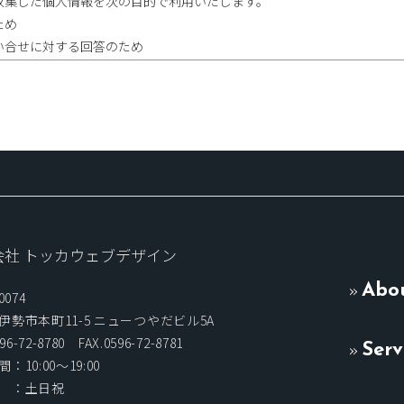
収集した個人情報を次の目的で利用いたします。
ため
い合せに対する回答のため
ス提供のため
者への提供について
り取得した個人情報を第三者に開示または提供することはありません。
除きます。
る場合
ど、官公署からの要請の場合
会社 トッカウェブデザイン
る場合
Abo
0074
、訂正等について
伊勢市本町11-5 ニューつやだビル5A
96-72-8780 FAX.0596-72-8781
Serv
：10:00〜19:00
人からの自己情報の開示、訂正、削除等のお求めがあった場合は、確実
 ：土日祝