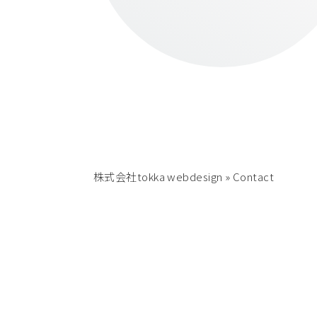
株式会社tokka webdesign
»
Contact