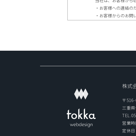
当社は、お客様から
・お客様への連絡の
・お客様からのお問
・お客様へのサービ
個人情報の第三
当社では、お客様よ
ただし、次の場合は
・ご本人の同意があ
・警察からの要請な
株式
・法律の適用を受け
〒516-
個人情報の開示
三重県
TEL.05
営業時間
当社は、お客様ご本
定休日