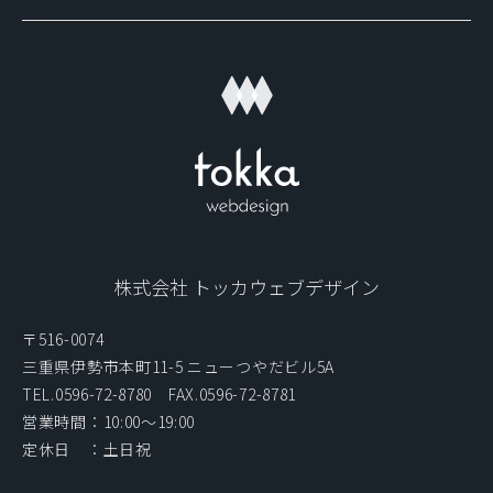
当社では、お客様より取得した個人情報を第三者に開示また
は提供することはありません。
ただし、次の場合は除きます。
・ご本人の同意がある場合
・警察からの要請など、官公署からの要請の場合
・法律の適用を受ける場合
個人情報の開示、訂正等について
株式会社 トッカウェブデザイン
当社は、お客様ご本人からの自己情報の開示、訂正、削除等
〒516-0074
のお求めがあった場合は、確実に応じます。
三重県伊勢市本町11-5 ニューつやだビル5A
TEL.0596-72-8780 FAX.0596-72-8781
個人情報保護に関するお問い合わせ先
営業時間：10:00〜19:00
定休日 ：土日祝
TEL. 0596-72-8780 FAX. 0596-72-8781